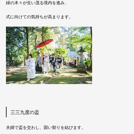
緑の木々が生い茂る境内を進み、
式に向けての気持ちが高まります。
三三九度の盃
夫婦で盃を交わし、固い契りを結びます。