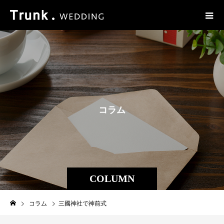
コ
ラ
ム
COLUMN
コラム
三國神社で神前式